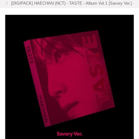
[DIGIPACK] HAECHAN (NCT) - TASTE - Album Vol.1 (Savory Ver.)