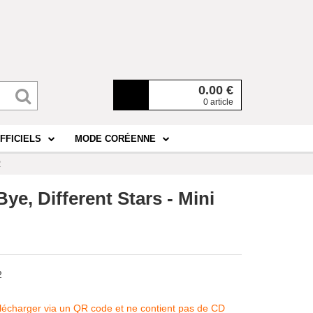
0.00
€
0 article
FFICIELS
MODE CORÉENNE
2
e, Different Stars - Mini
2
télécharger via un QR code et ne contient pas de CD