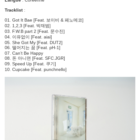
Langue
: Coréenne
Tracklist
:
01. Got It Bae [Feat. 보이비 & 페노메코]
02. 1,2,3 [Feat. 박재범]
03. F.W.B part 2 [Feat. 문수진]
04. 이유없이 [Feat. aiai]
05. She Got My [Feat. DUT2]
06. 떨어지는 꿈 [Feat. pH-1]
07. Can’t Be Happy
08. 돈 아니면 [Feat. SFC.JGR]
09. Speed Up [Feat. 쿠기]
10. Cupcake [Feat. punchnello]