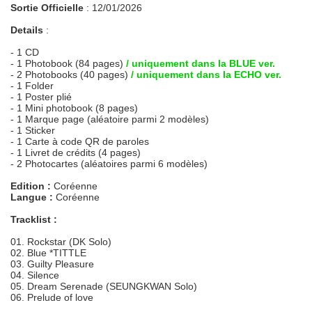
Sortie Officielle
: 12/01/2026
Details
:
- 1 CD
- 1 Photobook (84 pages)
/ uniquement dans la BLUE ver.
- 2 Photobooks (40 pages)
/ uniquement dans la ECHO ver.
- 1 Folder
- 1 Poster plié
- 1 Mini photobook (8 pages)
- 1 Marque page (aléatoire parmi 2 modèles)
- 1 Sticker
- 1 Carte à code QR de paroles
- 1 Livret de crédits (4 pages)
- 2 Photocartes (aléatoires parmi 6 modèles)
Edition :
Coréenne
Langue :
Coréenne
Tracklist :
01. Rockstar (DK Solo)
02. Blue *TITTLE
03. Guilty Pleasure
04. Silence
05. Dream Serenade (SEUNGKWAN Solo)
06. Prelude of love