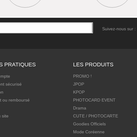
Suivez-nous sur :
S PRATIQUES
LES PRODUITS
ompte
PROMO !
nt sécurisé
JPOP
on
KPOP
it ou remboursé
PHOTOCARD EVENT
Drama
 site
CUTE / PHOTOCARTE
Goodies Officiels
Mode Coréenne