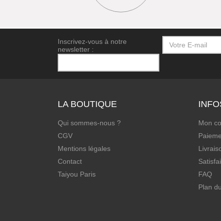
Inscrivez-vous à notre
newsletter :
LA BOUTIQUE
INFO
Qui sommes-nous ?
Mon c
CGV
Paieme
Mentions légales
Livrais
Contact
Satisfa
Taiyou Paris
FAQ
Plan du