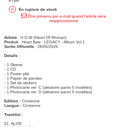
#TMP
En rupture de stock
Être prévenu par e-mail quand l'article sera
réapprovisionné
Artiste
: H.O.W (Heart Of Woman)
Produit
: Heart Byte : LEGACY - Album Vol.1
Sortie Officielle
: 28/05/2026
Details
:
- 1 Sleeve
- 1 CD
- 1 Poster plié
- 1 Papier de paroles
- 1 Set de stickers
- 1 Photocarte ver. C (aléatoire parmi 5 modèles)
- 1 Photocarte ver. D (aléatoire parmi 5 modèles)
Edition :
Coréenne
Langue :
Coréenne
Tracklist :
01. ALIVE