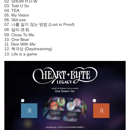
02. SHOW H.O.W
03. Told U So
04. TEA
05. My Vision
06. Skit.exe
07. 나를 잃지 않는 방법 (Lost in Proof)
08. 달라 ($.$)
09. Close To Me
10. One Beat
11. Dive With Me
12. 북극성 (Daydreaming)
13. Life is a game