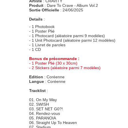
Artiste
: CRAVITY
Produit
: Dare To Crave - Album Vol.2
Sortie Officielle
: 24/06/2025
Details
:
- 1 Photobook
- 1 Poster Plié
- 1 Photocard (aléatoire parmi 9 modèles)
- 1 Unit Photocard (aléatoire parmi 12 modèles)
- 1 Livret de paroles
- 1 CD
Bonus de précommande :
- 1 Poster Plié (30 x 30cm)
- 2 Stickers (aléatoire parmi 7 modèles)
Edition
: Coréenne
Langue
: Coréenne
Tracklist
:
01. On My Way
02. SWISH
03. SET NET G0?!
04. Rendez-vous
05. PARANOIA
06. Straight Up To Heaven
07. Stadium