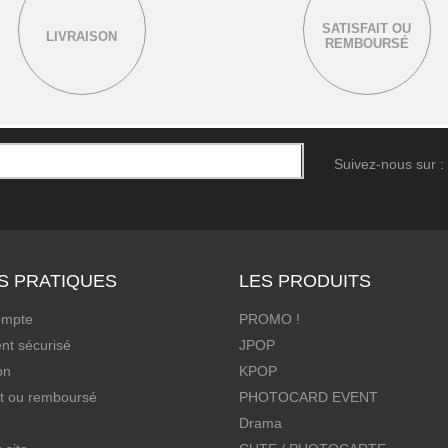
SATISFAIT OU
LIVRAISON
REMBOURSÉ
Suivez-nous sur :
S PRATIQUES
LES PRODUITS
ompte
PROMO !
nt sécurisé
JPOP
on
KPOP
it ou remboursé
PHOTOCARD EVENT
Drama