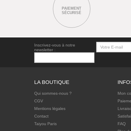
PAIEMENT
SÉCURISÉ
Inscrivez-vous à notre
newsletter :
LA BOUTIQUE
INFO
Qui sommes-nous ?
Mon c
CGV
Paieme
Mentions légales
Livrais
Contact
Satisfa
Taiyou Paris
FAQ