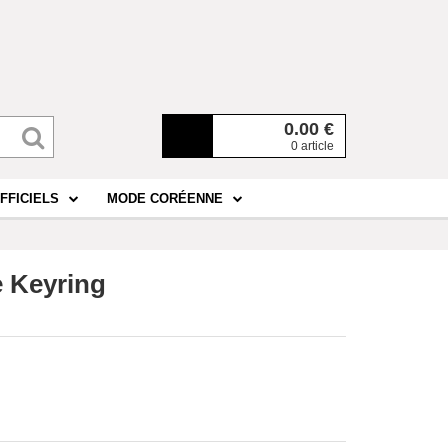
0.00
€
0 article
FFICIELS
MODE CORÉENNE
e Keyring