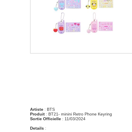
Artiste
: BTS
Produit
: BT21- minini Retro Phone Keyring
Sortie Officielle
: 11/03/2024
Details
: