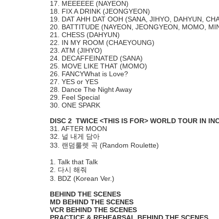
17. MEEEEEE (NAYEON)
18. FIX A DRINK (JEONGYEON)
19. DAT AHH DAT OOH (SANA, JIHYO, DAHYUN, C
20. BATTITUDE (NAYEON, JEONGYEON, MOMO, MI
21. CHESS (DAHYUN)
22. IN MY ROOM (CHAEYOUNG)
23. ATM (JIHYO)
24. DECAFFEINATED (SANA)
25. MOVE LIKE THAT (MOMO)
26. FANCYWhat is Love?
27. YES or YES
28. Dance The Night Away
29. Feel Special
30. ONE SPARK
DISC 2 TWICE <THIS IS FOR> WORLD TOUR IN IN
31. AFTER MOON
32. 널 내게 담아
33. 랜덤룰렛 곡 (Random Roulette)
1. Talk that Talk
2. 다시 해줘
3. BDZ (Korean Ver.)
BEHIND THE SCENES
MD BEHIND THE SCENES
VCR BEHIND THE SCENES
PRACTICE & REHEARSAL BEHIND THE SCENES