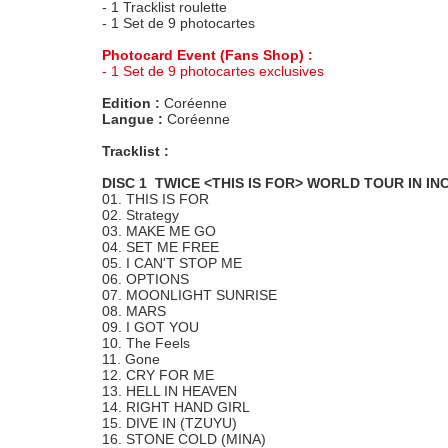
- 1 Tracklist roulette
- 1 Set de 9 photocartes
Photocard Event (Fans Shop) :
- 1 Set de 9 photocartes exclusives
Edition :
Coréenne
Langue :
Coréenne
Tracklist :
DISC 1 TWICE <THIS IS FOR> WORLD TOUR IN IN
01. THIS IS FOR
02. Strategy
03. MAKE ME GO
04. SET ME FREE
05. I CAN'T STOP ME
06. OPTIONS
07. MOONLIGHT SUNRISE
08. MARS
09. I GOT YOU
10. The Feels
11. Gone
12. CRY FOR ME
13. HELL IN HEAVEN
14. RIGHT HAND GIRL
15. DIVE IN (TZUYU)
16. STONE COLD (MINA)