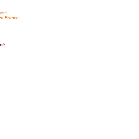
ves.
n France.
nné