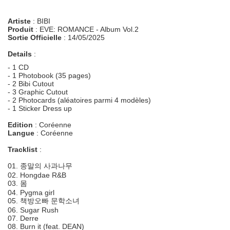
Artiste
: BIBI
Produit
: EVE: ROMANCE - Album Vol.2
Sortie Officielle
: 14/05/2025
Details
:
- 1 CD
- 1 Photobook (35 pages)
- 2 Bibi Cutout
- 3 Graphic Cutout
- 2 Photocards (aléatoires parmi 4 modèles)
- 1 Sticker Dress up
Edition
: Coréenne
Langue
: Coréenne
Tracklist
:
01. 종말의 사과나무
02. Hongdae R&B
03. 몸
04. Pygma girl
05. 책방오빠 문학소녀
06. Sugar Rush
07. Derre
08. Burn it (feat. DEAN)