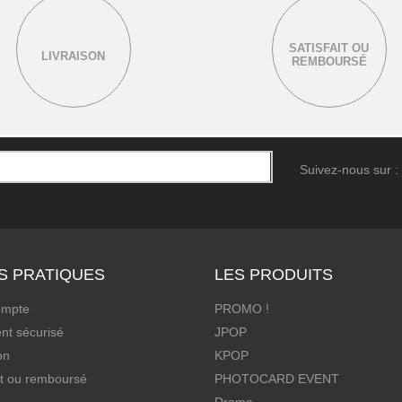
SATISFAIT OU
LIVRAISON
REMBOURSÉ
Suivez-nous sur :
S PRATIQUES
LES PRODUITS
ompte
PROMO !
nt sécurisé
JPOP
on
KPOP
it ou remboursé
PHOTOCARD EVENT