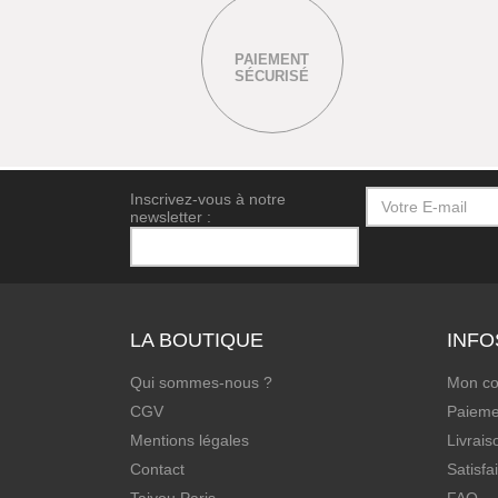
PAIEMENT
SÉCURISÉ
Inscrivez-vous à notre
newsletter :
LA BOUTIQUE
INFO
Qui sommes-nous ?
Mon c
CGV
Paieme
Mentions légales
Livrais
Contact
Satisfa